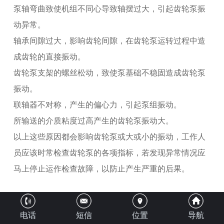
泵轴弯曲致使机组不同心导致轴摆过大，引起齿轮泵振
动异常。
轴承间隙过大，影响齿轮间隙，在齿轮泵运转过程中造
成齿轮的直接振动。
齿轮泵支架的螺丝松动，致使泵基础不稳固造成齿轮泵
振动。
联轴器不对称，产生的偏心力，引起泵组振动。
所输送的介质粘度过高产生的齿轮泵振动大。
以上这些原因都会影响齿轮泵或大或小的振动，工作人
员应该时常检查齿轮泵的各项指标，若发现异常情况应
马上停止运作检查故障，以防止产生严重的后果。
上一篇：
齿轮泵零件磨损该怎样维修
下一篇：
气蚀对离心泵的危害
电话
短信
位置
导航